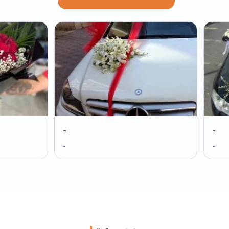
-
-
-
-