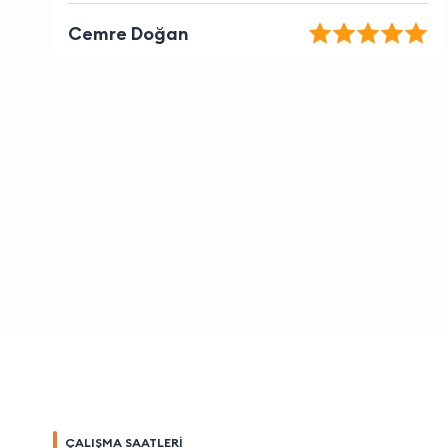
Tuğçe Bal
ÇALIŞMA SAATLERİ