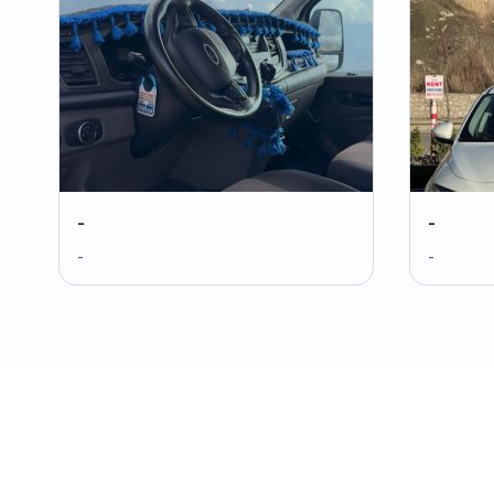
-
-
-
-