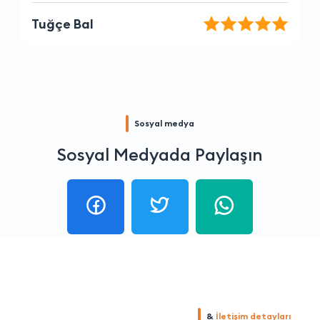
Elif Öztürk
Sosyal medya
Sosyal Medyada Paylaşın
&
İletişim detayları