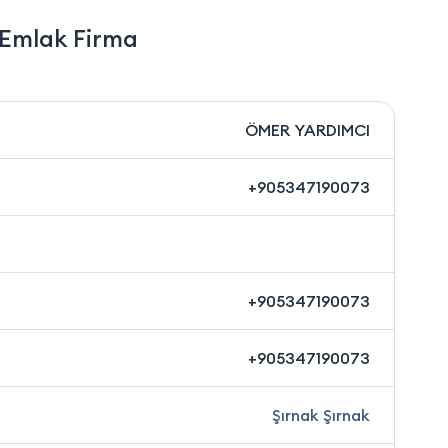
 Emlak Firma
ÖMER YARDIMCI
+905347190073
+905347190073
+905347190073
Şırnak Şırnak