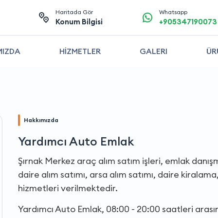
Haritada Gör
Whatsapp
Konum Bilgisi
+905347190073
MIZDA
HİZMETLER
GALERI
ÜR
Hakkımızda
Yardımcı Auto Emlak
Şırnak Merkez araç alım satım işleri, emlak danış
daire alım satımı, arsa alım satımı, daire kiralam
hizmetleri verilmektedir.
Yardımcı Auto Emlak, 08:00 - 20:00 saatleri aras