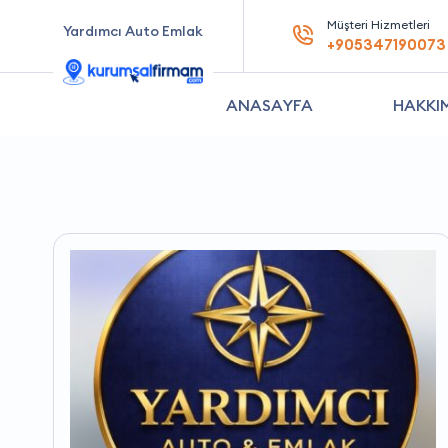
Müşteri Hizmetleri
Yardımcı Auto Emlak
+905347190073
ANASAYFA
HAKKI