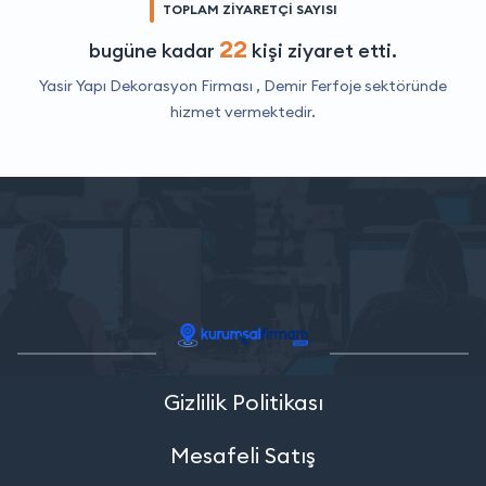
TOPLAM ZİYARETÇİ SAYISI
22
bugüne kadar
kişi ziyaret etti.
Yasir Yapı Dekorasyon Firması ,
Demir Ferfoje
sektöründe
hizmet vermektedir.
Gizlilik Politikası
Mesafeli Satış