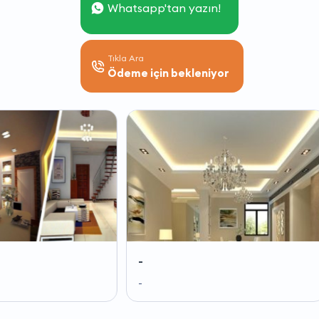
Whatsapp'tan yazın!
Tıkla Ara
Ödeme için bekleniyor
-
-
-
-