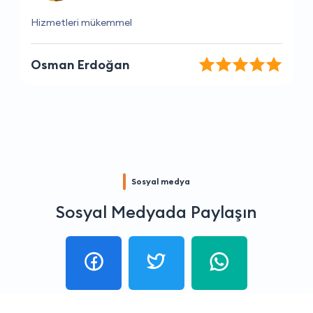
Çalışanlar çok yardımcı oluyor ve her zaman
güleryüzle hizmet ediyorlar.
Okan Öztürk
Sosyal medya
Sosyal Medyada Paylaşın