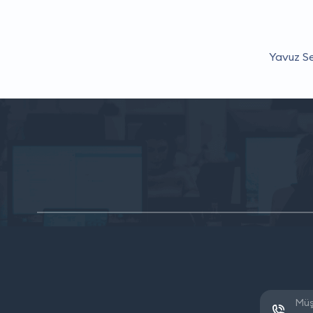
Yavuz Se
Müş