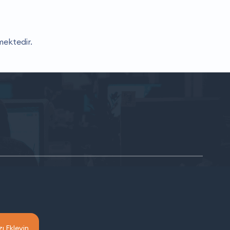
ektedir.
ı Ekleyin