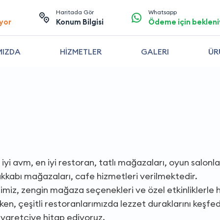
Haritada Gör
Whatsapp
yor
Konum Bilgisi
Ödeme için bekleni
MIZDA
HİZMETLER
GALERI
ÜR
iyi avm, en iyi restoran, tatlı mağazaları, oyun salonlar
kkabı mağazaları, cafe hizmetleri verilmektedir.
zimiz, zengin mağaza seçenekleri ve özel etkinliklerle
rken, çeşitli restoranlarımızda lezzet duraklarını keşfed
ziyaretçiye hitap ediyoruz.