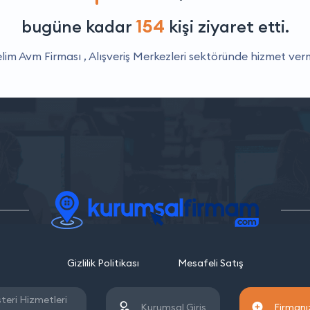
154
bugüne kadar
kişi ziyaret etti.
lim Avm Firması ,
Alışveriş Merkezleri
sektöründe hizmet verm
Gizlilik Politikası
Mesafeli Satış
teri Hizmetleri
Kurumsal Giriş
Firmanız