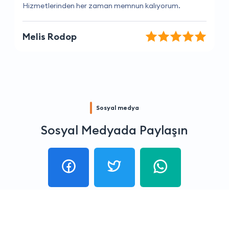
Müşteri hizmetleri çok yardımcı oldu, teşekkür ederim.
Kerem İpek
Sosyal medya
Sosyal Medyada Paylaşın