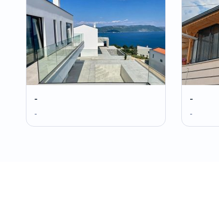
-
-
-
-