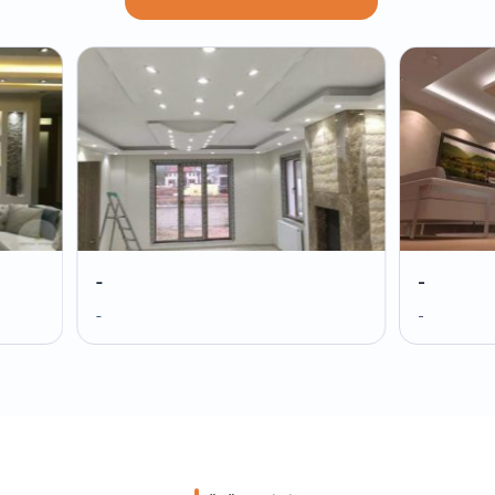
-
-
-
-