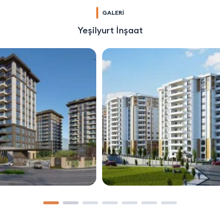
GALERİ
Yeşilyurt İnşaat