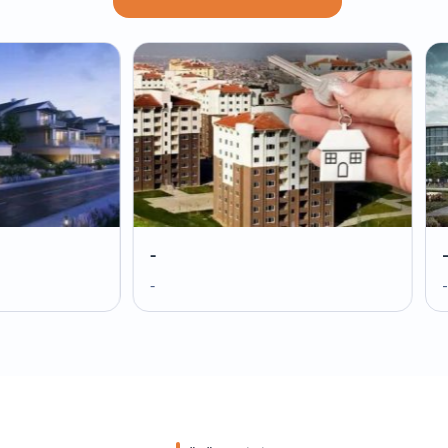
-
-
-
-