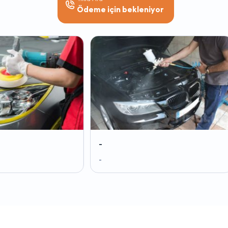
Ödeme için bekleniyor
-
-
-
-