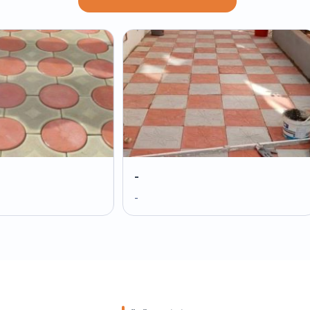
-
-
-
-