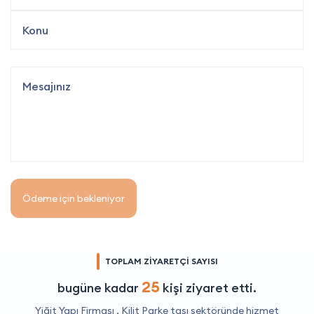
Ödeme için bekleniyor
TOPLAM ZİYARETÇİ SAYISI
25
bugüne kadar
kişi ziyaret etti.
Yiğit Yapı Firması ,
Kilit Parke taşı
sektöründe hizmet