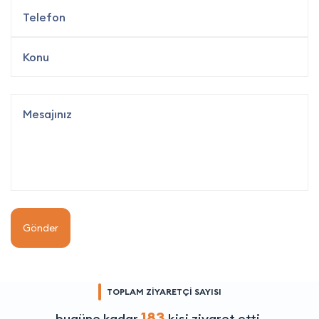
Gönder
TOPLAM ZİYARETÇİ SAYISI
183
bugüne kadar
kişi ziyaret etti.