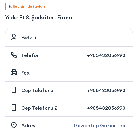
&
İletişim detayları
Yıldız Et & Şarküteri Firma
Yetkili
Telefon
+905432056990
Fax
Cep Telefonu
+905432056990
Cep Telefonu 2
+905432056990
Adres
Gaziantep Gaziantep