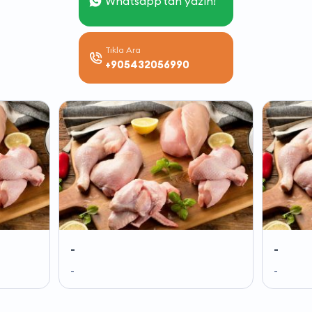
Whatsapp'tan yazın!
Tıkla Ara
+905432056990
-
-
-
-