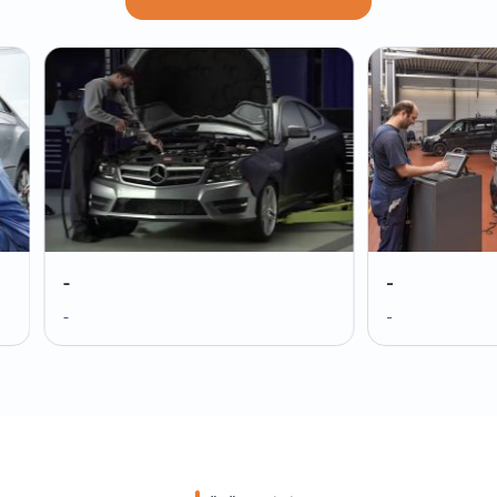
-
-
-
-