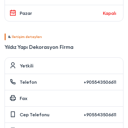
Pazar
Kapalı
&
İletişim detayları
Yıldız Yapı Dekorasyon Firma
Yetkili
Telefon
+905543506611
Fax
Cep Telefonu
+905543506611