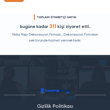
TOPLAM ZİYARETÇİ SAYISI
311
bugüne kadar
kişi ziyaret etti.
Yıldız Yapı Dekorasyon Firması ,
Dekorasyon Firmaları
sektöründe hizmet vermektedir.
Gizlilik Politikası