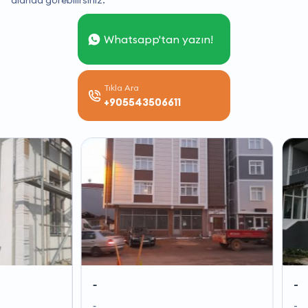
alanda görebilirsiniz.
Whatsapp'tan yazın!
Tıkla Ara
+905543506611
-
-
-
-