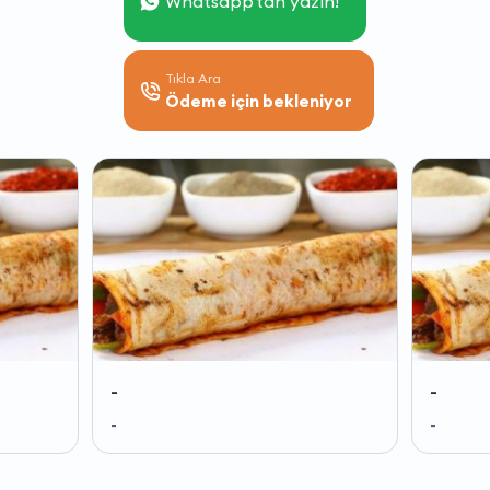
Whatsapp'tan yazın!
Tıkla Ara
Ödeme için bekleniyor
-
-
-
-