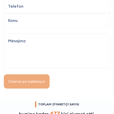
Ödeme için bekleniyor
TOPLAM ZİYARETÇİ SAYISI
477
bugüne kadar
kişi ziyaret etti.