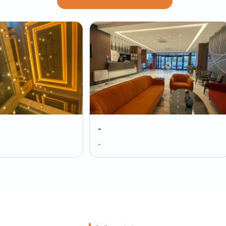
-
-
-
-