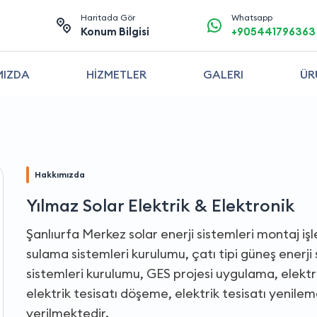
Haritada Gör
Whatsapp
Konum Bilgisi
+905441796363
MIZDA
HİZMETLER
GALERI
ÜR
Hakkımızda
Yılmaz Solar Elektrik & Elektronik
Şanlıurfa Merkez solar enerji sistemleri montaj işl
sulama sistemleri kurulumu, çatı tipi güneş enerji 
sistemleri kurulumu, GES projesi uygulama, elektro
elektrik tesisatı döşeme, elektrik tesisatı yenile
verilmektedir.