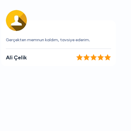
Hızlı ve etkili çözüm sunuyorlar.
Melis Taşdemir