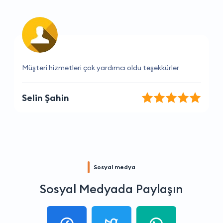
Gerçekten memnun kaldım, tavsiye ederim.
Ali Çelik
Sosyal medya
Sosyal Medyada Paylaşın