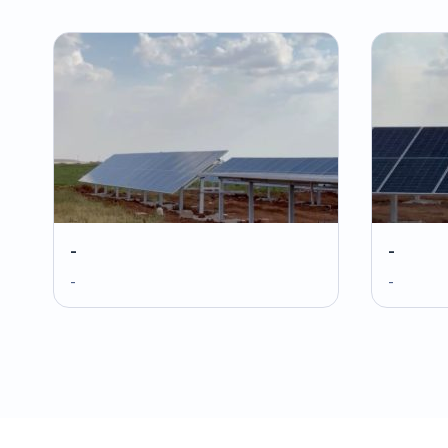
-
-
-
-