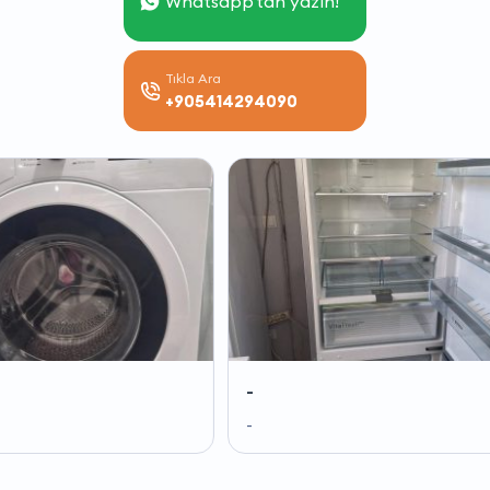
Whatsapp'tan yazın!
Tıkla Ara
+905414294090
-
-
-
-