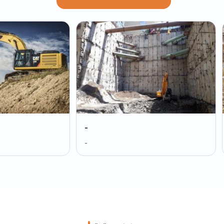
-
-
-
-