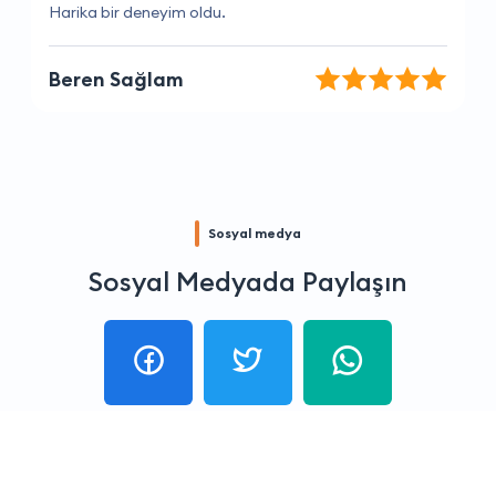
Hızlı teslimat ve mükemmel hizmet.
Tuğçe Leyla
Sosyal medya
Sosyal Medyada Paylaşın