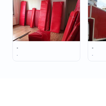
-
-
-
-