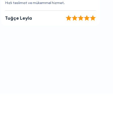
Her zaman bana yardımcı oluyorlar, çok teşekkürler.
İlkay Yavuz