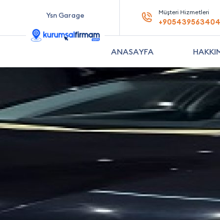
Müşteri Hizmetleri
Ysn Garage
+90543956340
ANASAYFA
HAKKI