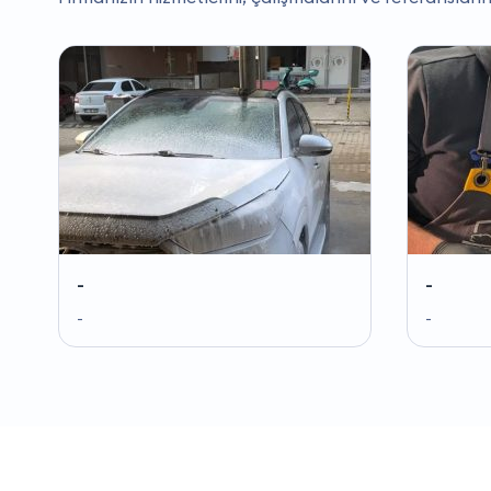
-
-
-
-