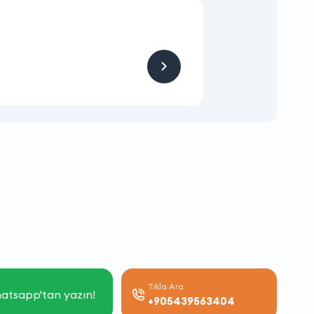
Teklifler
HİZMET
RANDEVU İLE ÇALI
Tıkla Ara
atsapp'tan yazın!
+905439563404