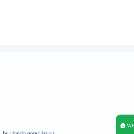
Wh
ı bu alanda görebilirsiniz.