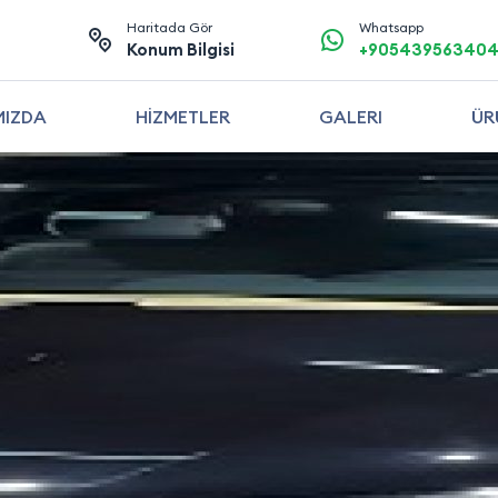
Haritada Gör
Whatsapp
4
Konum Bilgisi
+90543956340
MIZDA
HİZMETLER
GALERI
ÜR