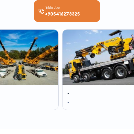
Tıkla Ara
+905416273325
-
-
-
-