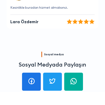
Benim için en güvenilir firma.
Ayşegül Sağlam
Sosyal medya
Sosyal Medyada Paylaşın