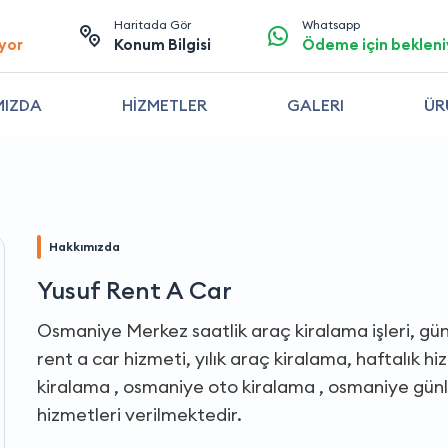
Haritada Gör
Whatsapp
yor
Konum Bilgisi
Ödeme için bekleni
MIZDA
HİZMETLER
GALERI
ÜR
Hakkımızda
Yusuf Rent A Car
Osmaniye Merkez saatlik araç kiralama işleri, gün
rent a car hizmeti, yılık araç kiralama, haftalık 
kiralama , osmaniye oto kiralama , osmaniye günl
hizmetleri verilmektedir.