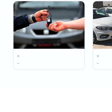
-
-
-
-