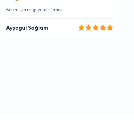
Gerçekten memnun kaldım, tavsiye ederim.
Ali Çelik