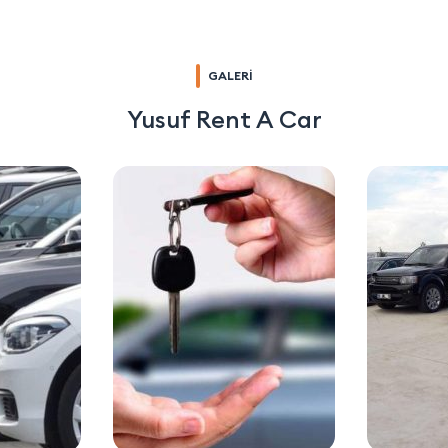
GALERİ
Yusuf Rent A Car