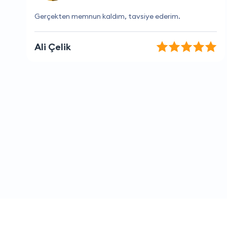
Kesinlikle buradan hizmet almalısınız.
Lara Özdemir