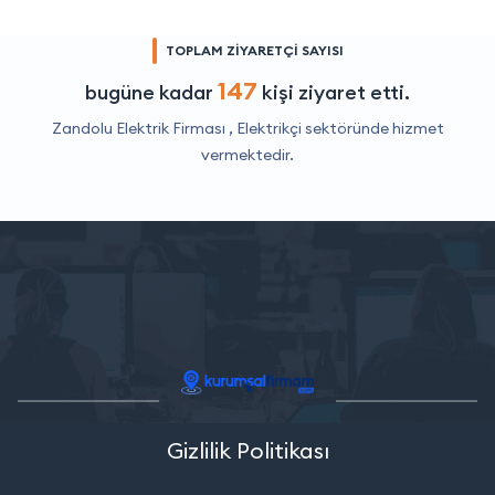
TOPLAM ZİYARETÇİ SAYISI
147
bugüne kadar
kişi ziyaret etti.
Zandolu Elektrik Firması ,
Elektrikçi
sektöründe hizmet
vermektedir.
Gizlilik Politikası