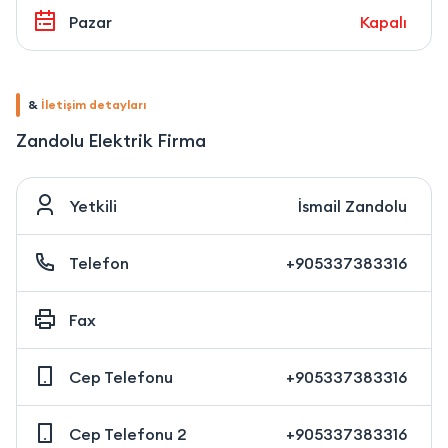
Pazar
Kapalı
&
İletişim detayları
Zandolu Elektrik Firma
Yetkili
İsmail Zandolu
Telefon
+905337383316
Fax
Cep Telefonu
+905337383316
Cep Telefonu 2
+905337383316