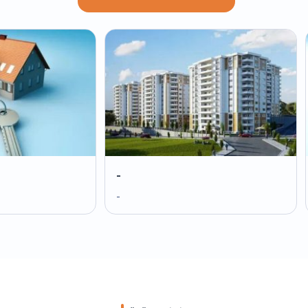
-
-
-
-