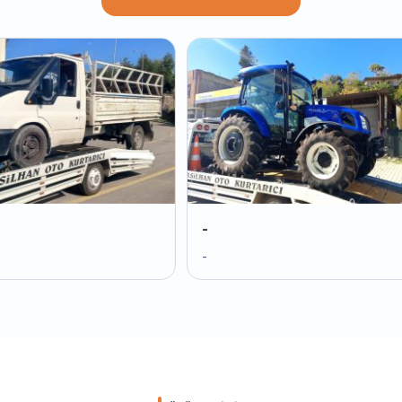
-
-
-
-