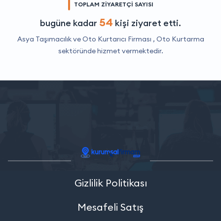
TOPLAM ZİYARETÇİ SAYISI
54
bugüne kadar
kişi ziyaret etti.
Asya Taşımacılık ve Oto Kurtarıcı Firması ,
Oto Kurtarma
sektöründe hizmet vermektedir.
Gizlilik Politikası
Mesafeli Satış