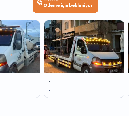
Ödeme için bekleniyor
-
-
-
-