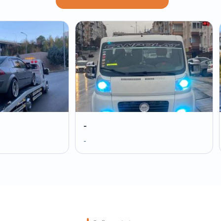
-
-
-
-