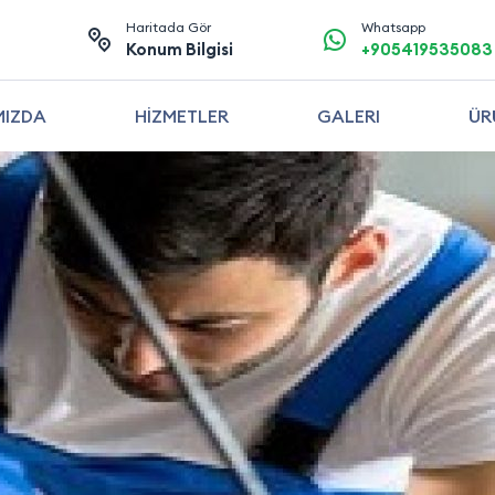
Haritada Gör
Whatsapp
Konum Bilgisi
+905419535083
MIZDA
HİZMETLER
GALERI
ÜR