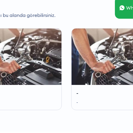
Wh
ı bu alanda görebilirsiniz.
-
-