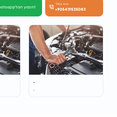
Tıkla Ara
atsapp'tan yazın!
+905419535083
-
-