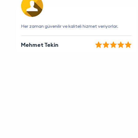
Hızlı ve etkin hizmetleriyle fark yaratıyorlar
Elif Çelik