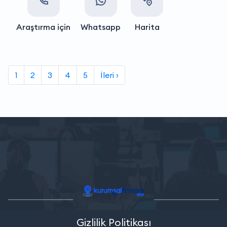
Araştırma için
Whatsapp
Harita
1
2
3
4
5
İleri ›
Gizlilik Politikası