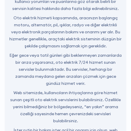
kullanıcı yorumları ve puanlarına göz atarak belirli bir
servisin kalitesi hakkında daha fazla bilgi edinebilirsiniz.
Oto elektrik hizmeti kapsamında, aracınızın başlangıç
motoru, alternatör, pil, ışıklar, radyo ve diğer elektrikli
veya elektronik parçalarının bakımı ve onarımı yer alır. Bu
hizmetler genellikle, araçtaki elektrik sisteminin düzgün bir
şekilde çalışmasını sağlamak için gereklidir.
Eğer gece veya tatil günleri gibi beklenmeyen zamanlarda
bir arıza yaşarsanız, oto elektrik 7/24 hizmet sunan
servisler bulunmaktadır. Bu servisler, herhangi bir
zamanda meydana gelen arızaları çözmek için gece
gündüz hizmet verir.
Web sitemizde, kullanıcıların ihtiyaçlarına göre hizmet
sunan çeşitli oto elektrik servislerini bulabilirsiniz. Özellikle
yerini bilmediğiniz bir bölgedeyseniz, “en yakın” arama
özelliği sayesinde hemen çevrenizdeki servisleri
bulabilirsiniz.
İster rutin bir bakım ister acil bir onarım için olsun, web