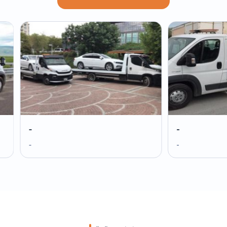
-
-
-
-