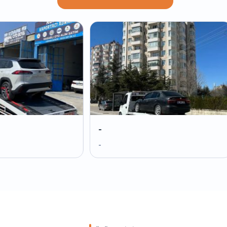
-
-
-
-