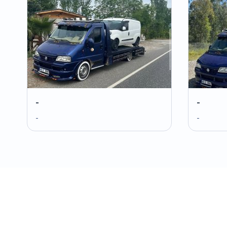
-
-
-
-