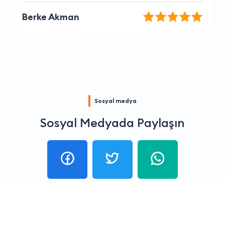
güleryüzle hizmet ediyorlar.
Okan Öztürk
Sosyal medya
Sosyal Medyada Paylaşın