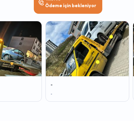
Ödeme için bekleniyor
-
-
-
-