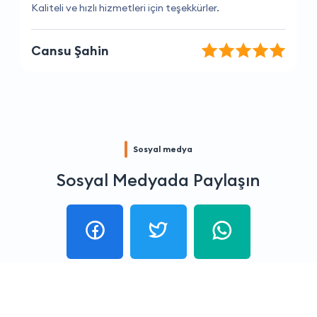
İhtiyaçlarımı tam olarak anladılar ve yardımcı oldular.
Aylin Arslan
Sosyal medya
Sosyal Medyada Paylaşın