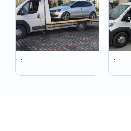
-
-
-
-