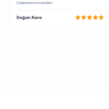
Kaliteli ve hızlı hizmetleri için teşekkürler.
Cansu Şahin