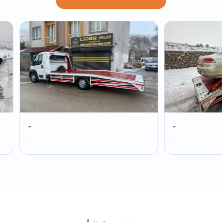
-
-
-
-