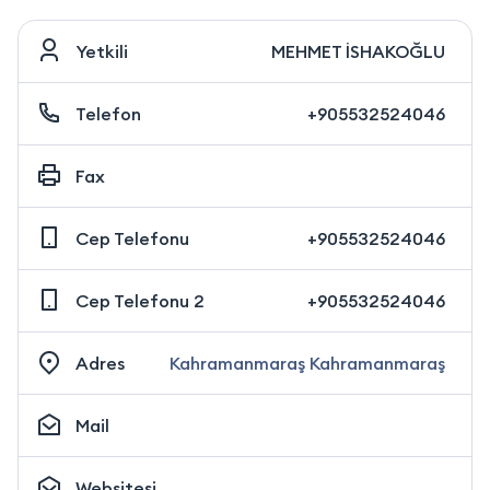
Yetkili
MEHMET İSHAKOĞLU
Telefon
+905532524046
Fax
Cep Telefonu
+905532524046
Cep Telefonu 2
+905532524046
Adres
Kahramanmaraş Kahramanmaraş
Mail
Websitesi