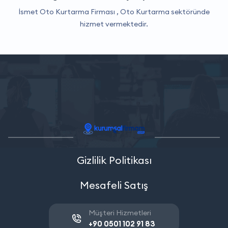
İsmet Oto Kurtarma Firması ,
Oto Kurtarma
sektöründe
hizmet vermektedir.
Gizlilik Politikası
Mesafeli Satış
Müşteri Hizmetleri
+90 0501 102 91 83