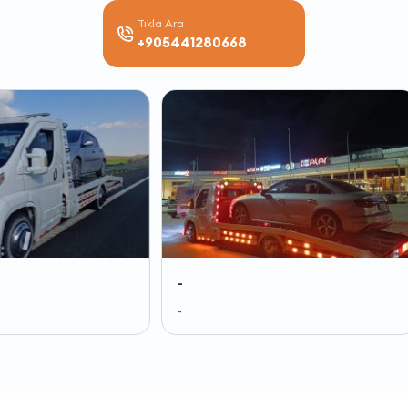
Tıkla Ara
+905441280668
-
-
-
-