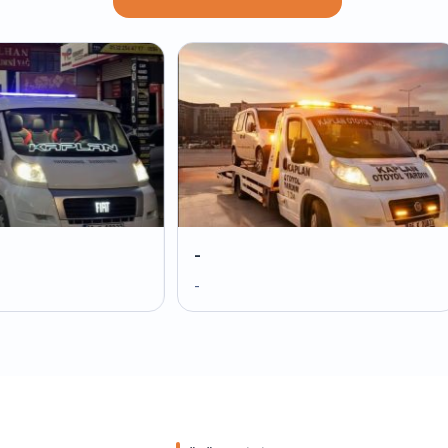
-
-
-
-