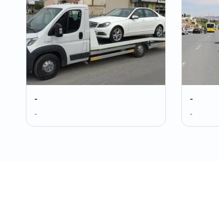
-
-
-
-