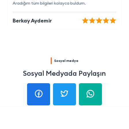
Çalışanları her zaman nazik ve yardımsever.
Mustafa Karadeniz
Sosyal medya
Sosyal Medyada Paylaşın