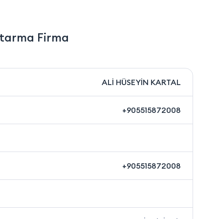
rtarma Firma
ALİ HÜSEYİN KARTAL
+905515872008
+905515872008