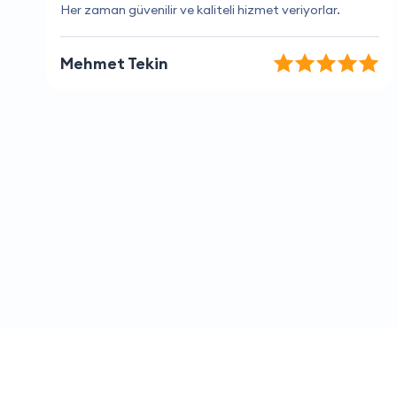
Aradığım tüm bilgileri kolayca buldum.
Berkay Aydemir