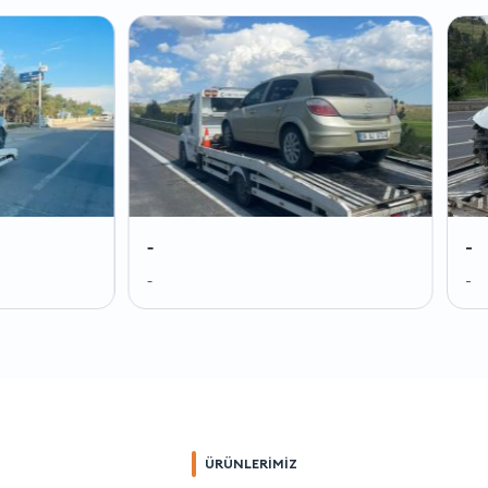
-
-
-
-
ÜRÜNLERİMİZ