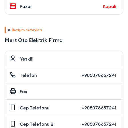
Pazar
Kapalı
&
İletişim detayları
Mert Oto Elektrik Firma
Yetkili
Telefon
+905078657241
Fax
Cep Telefonu
+905078657241
Cep Telefonu 2
+905078657241