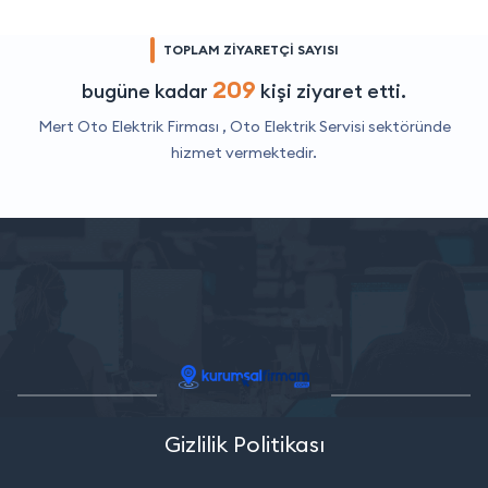
TOPLAM ZİYARETÇİ SAYISI
209
bugüne kadar
kişi ziyaret etti.
Mert Oto Elektrik Firması ,
Oto Elektrik Servisi
sektöründe
hizmet vermektedir.
Gizlilik Politikası