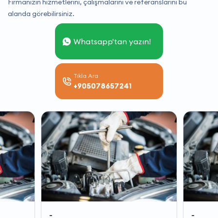
Firmanızın hizmetlerini, çalışmalarını ve referanslarını bu
alanda görebilirsiniz.
Whatsapp'tan yazın!
Tıkla Ara
+905078657241
-
-