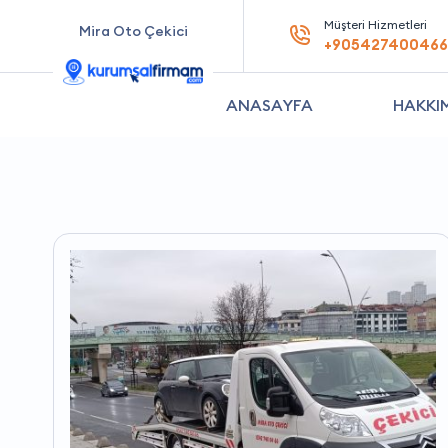
Müşteri Hizmetleri
Mira Oto Çekici
+905427400466
ANASAYFA
HAKKI