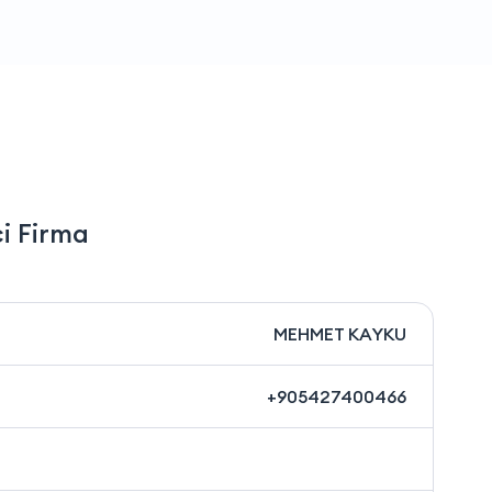
i Firma
MEHMET KAYKU
+905427400466