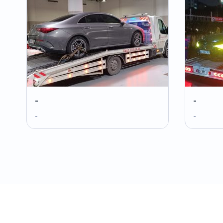
-
-
-
-