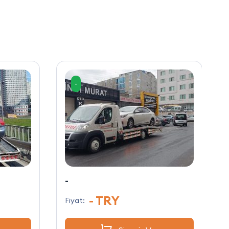
-
-
- TRY
Fiyat: