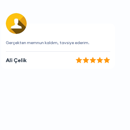
Hızlı teslimat ve mükemmel hizmet.
Tuğçe Leyla