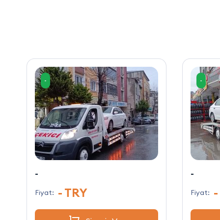
-
-
-
-
- TRY
-
Fiyat:
Fiyat: