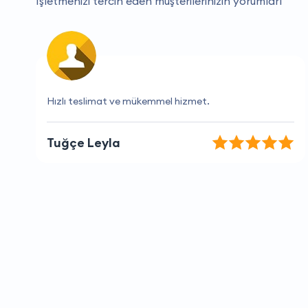
İşletmenizi tercih eden müşterilerinizin yorumları
Harika bir deneyim oldu.
Beren Sağlam