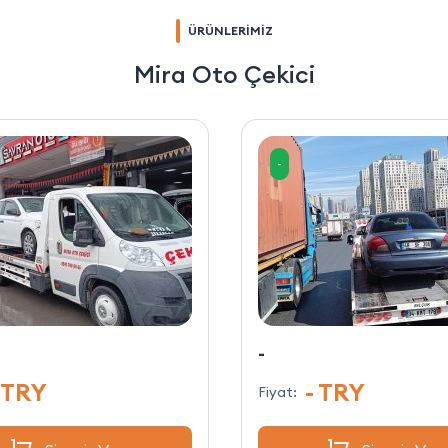
ÜRÜNLERİMİZ
Mira Oto Çekici
-
-
 TRY
- TRY
Fiyat: