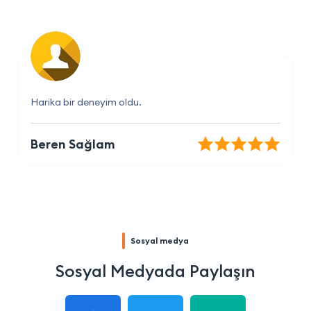
Gerçekten memnun kaldım, tavsiye ederim.
Ali Çelik
Sosyal medya
Sosyal Medyada Paylaşın