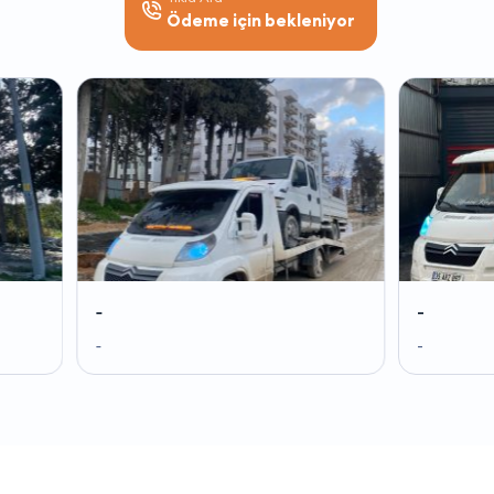
Ödeme için bekleniyor
-
-
-
-