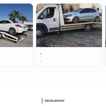
-
-
-
-
ÜRÜNLERİMİZ