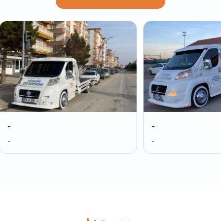
-
-
-
-