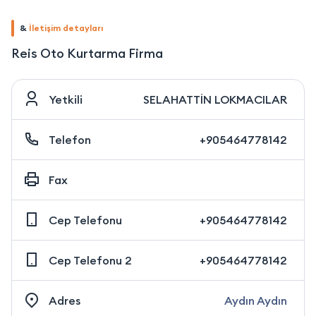
&
İletişim detayları
Reis Oto Kurtarma Firma
Yetkili
SELAHATTİN LOKMACILAR
Telefon
+905464778142
Fax
Cep Telefonu
+905464778142
Cep Telefonu 2
+905464778142
Adres
Aydın Aydın