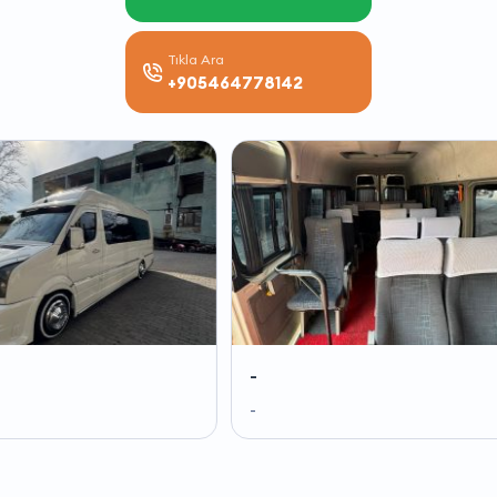
Tıkla Ara
+905464778142
-
-
-
-