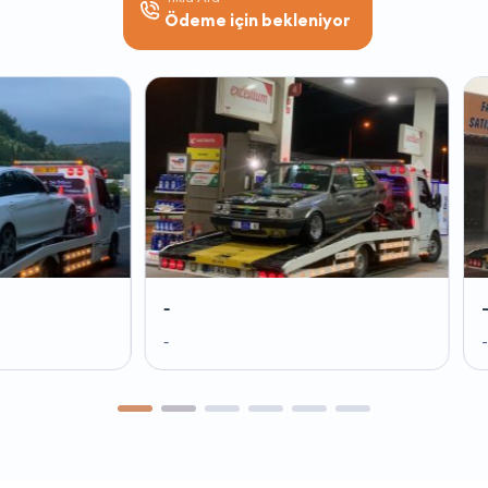
Ödeme için bekleniyor
-
-
-
-