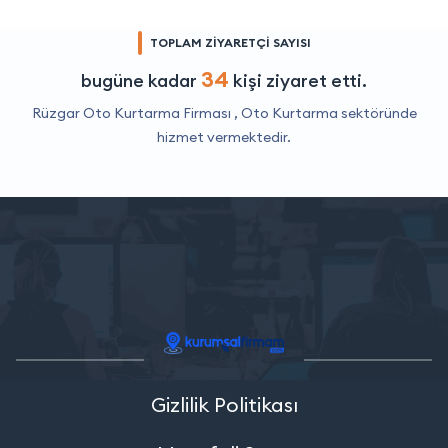
TOPLAM ZİYARETÇİ SAYISI
34
bugüne kadar
kişi ziyaret etti.
Rüzgar Oto Kurtarma Firması ,
Oto Kurtarma
sektöründe
hizmet vermektedir.
Gizlilik Politikası