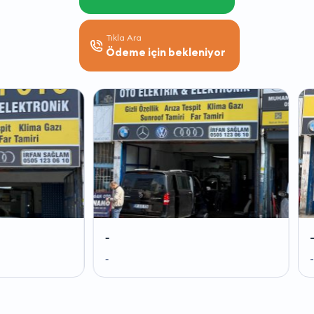
Tıkla Ara
Ödeme için bekleniyor
-
-
-
-