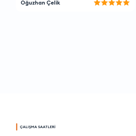
Elif Öztürk
ÇALIŞMA SAATLERİ