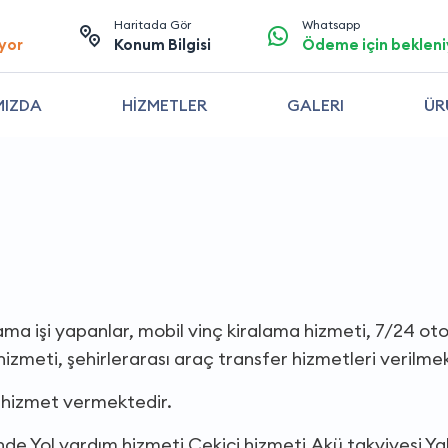
Haritada Gör
Whatsapp
yor
Konum Bilgisi
Ödeme için bekleni
MIZDA
HİZMETLER
GALERI
ÜR
lama işi yapanlar, mobil vinç kiralama hizmeti, 7/24 ot
hizmeti, şehirlerarası araç transfer hizmetleri verilme
 hizmet vermektedir.
nde,Yol yardım hizmeti,Çekici hizmeti,Akü takviyesi,Ya