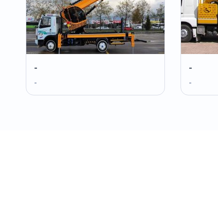
-
-
-
-