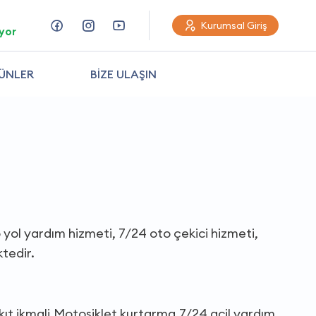
Kurumsal Giriş
yor
ÜNLER
BİZE ULAŞIN
o yol yardım hizmeti, 7/24 oto çekici hizmeti,
ktedir.
kıt ikmali,Motosiklet kurtarma,7/24 acil yardım