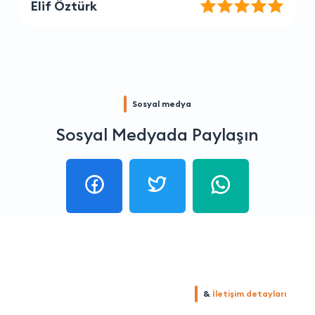
Melike Eren
Sosyal medya
Sosyal Medyada Paylaşın
&
İletişim detayları