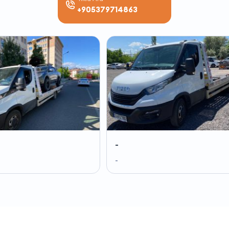
+905379714863
-
-
-
-