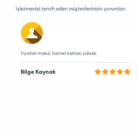
İşletmenizi tercih eden müşterilerinizin yorumları
Güvenilir ve hızlı bir firma, kesinlikle tavsiye ederim.
Yağmur Alp