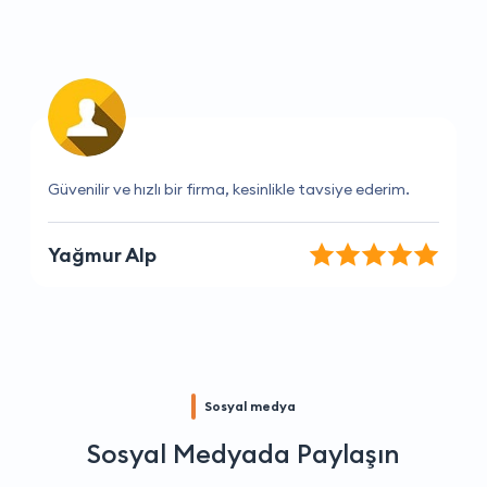
Her zaman kaliteli hizmet sunuyorlar.
Melike Eren
Sosyal medya
Sosyal Medyada Paylaşın