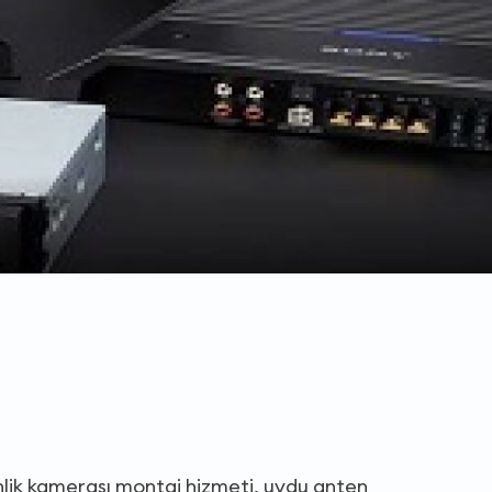
nlik kamerası montaj hizmeti, uydu anten