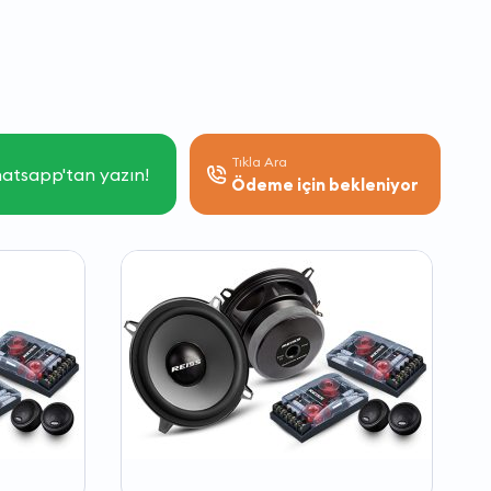
Tıkla Ara
atsapp'tan yazın!
Ödeme için bekleniyor